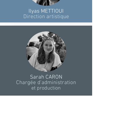
Ilyas METTIOUI
Direction artistique
Sarah CARON
Chargée d'administration
et production
leboreal.prod@gmail.com