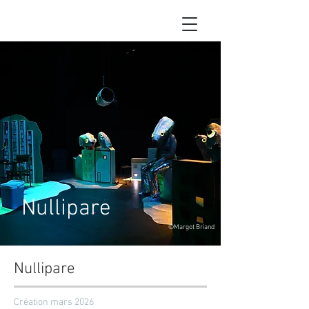
Nullipare
©Margot Briand
Nullipare
Création mars 2026