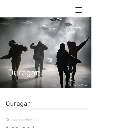
Ouragan
© Laurent Poma
Ouragan
Création janvier 2020