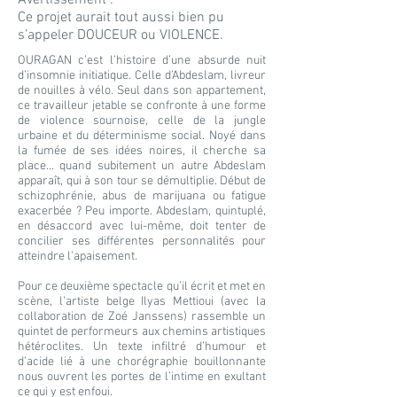
Avertissement :
Ce projet aurait tout aussi bien pu
s’appeler DOUCEUR ou VIOLENCE.
OURAGAN c’est l’histoire d’une absurde nuit
d’insomnie initiatique. Celle d’Abdeslam, livreur
de nouilles à vélo. Seul dans son appartement,
ce travailleur jetable se confronte à une forme
de violence sournoise, celle de la jungle
urbaine et du déterminisme social. Noyé dans
la fumée de ses idées noires, il cherche sa
place... quand subitement un autre Abdeslam
apparaît, qui à son tour se démultiplie. Début de
schizophrénie, abus de marijuana ou fatigue
exacerbée ? Peu importe. Abdeslam, quintuplé,
en désaccord avec lui-même, doit tenter de
concilier ses différentes personnalités pour
atteindre l’apaisement.
Pour ce deuxième spectacle qu’il écrit et met en
scène, l’artiste belge Ilyas Mettioui (avec la
collaboration de Zoé Janssens) rassemble un
quintet de performeurs aux chemins artistiques
hétéroclites. Un texte infiltré d’humour et
d’acide lié à une chorégraphie bouillonnante
nous ouvrent les portes de l’intime en exultant
ce qui y est enfoui.